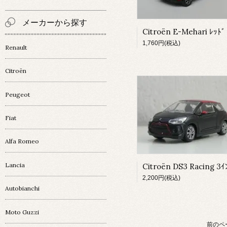
メーカーから探す
Citroën E-Mehari ﾚｯﾄﾞ
1,760円(税込)
Renault
Citroën
Peugeot
Fiat
Alfa Romeo
Lancia
Citroën DS3 Racing 3ｲ
2,200円(税込)
Autobianchi
Moto Guzzi
前のペ