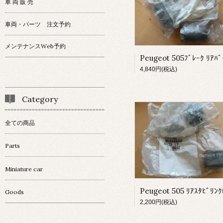
車 両 販 売
車両・パーツ 注文予約
メンテナンスWeb予約
4,840円(税込)
Category
全ての商品
Parts
Miniature car
Goods
2,200円(税込)