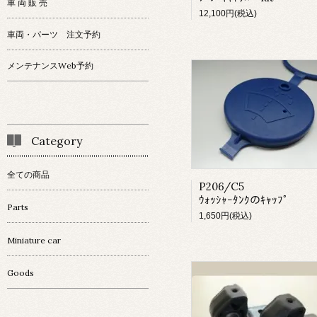
車 両 販 売
12,100円(税込)
車両・パーツ 注文予約
メンテナンスWeb予約
Category
全ての商品
P206/C5
ｳｫｯｼｬｰﾀﾝｸのｷｬｯﾌﾟ
Parts
1,650円(税込)
Miniature car
Goods