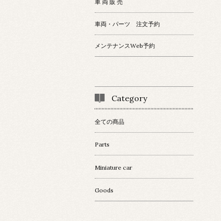
車 両 販 売
車両・パーツ 注文予約
メンテナンスWeb予約
Category
全ての商品
Parts
Miniature car
Goods