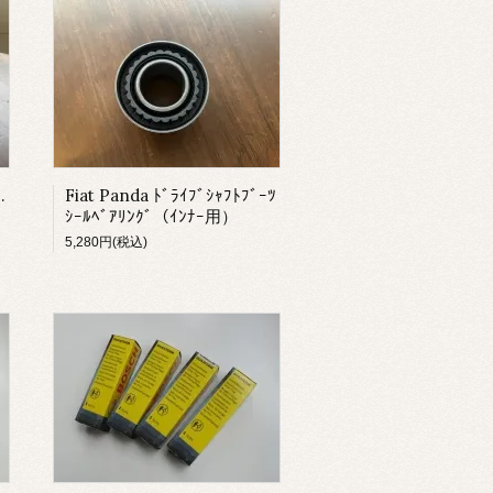
ｼｬﾌﾄ ｲﾝﾅｰﾌﾞｰﾂ
Fiat Panda ﾄﾞﾗｲﾌﾞｼｬﾌﾄﾌﾞｰﾂ
ｼｰﾙﾍﾞｱﾘﾝｸﾞ（ｲﾝﾅｰ用）
5,280円(税込)