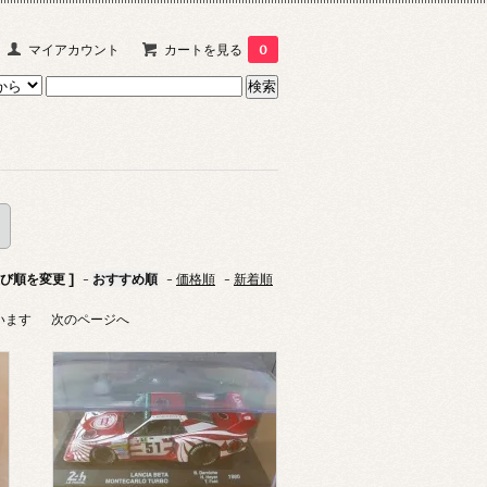
マイアカウント
カートを見る
0
並び順を変更 ]
-
おすすめ順
-
価格順
-
新着順
ています
次のページへ