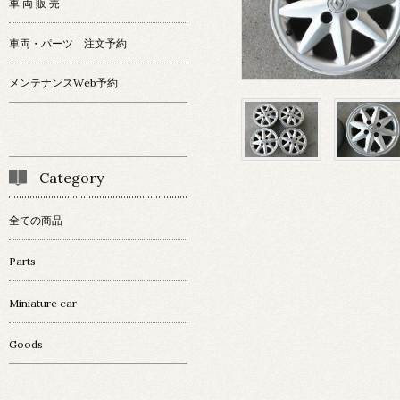
車 両 販 売
車両・パーツ 注文予約
メンテナンスWeb予約
Category
全ての商品
Parts
Miniature car
Goods