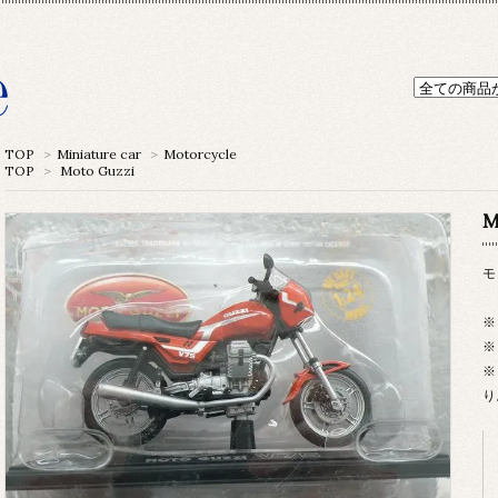
TOP
>
Miniature car
>
Motorcycle
TOP
>
Moto Guzzi
M
モ
※
※
※
り