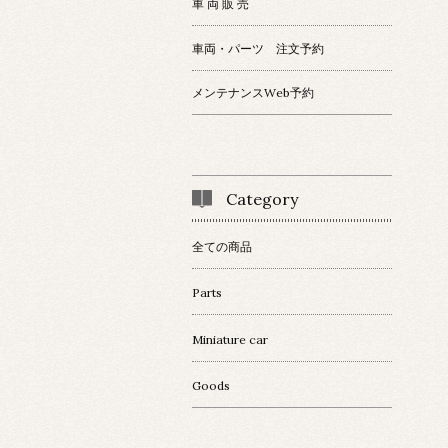
車 両 販 売
車両・パーツ 注文予約
メンテナンスWeb予約
Category
全ての商品
Parts
Miniature car
Goods