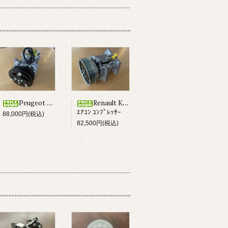
Peugeot 106S16/ Citroën Saxo VTS ｴｱｺﾝ ｺﾝﾌﾟﾚｯｻｰ
Renault KangooⅡ/ Lutecia Ⅲ/ Megane Ⅱ
ｴｱｺﾝ ｺﾝﾌﾟﾚｯｻｰ
88,000円(税込)
82,500円(税込)