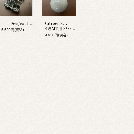
Peugeot 106 / Saxo ﾌﾛﾝﾄ ﾄﾞｱﾘﾐｯﾀｰ
Citroen 2CV
4速MT用 ｼﾌﾄﾉﾌﾞ（ﾗｲﾄｸﾞﾚｰ）
6,600円(税込)
4,950円(税込)