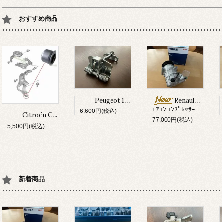
おすすめ商品
Peugeot 106 / Saxo ﾌﾛﾝﾄ ﾄﾞｱﾘﾐｯﾀｰ
Renault Megane Ⅲ
ｴｱｺﾝ ｺﾝﾌﾟﾚｯｻｰ
6,600円(税込)
Citroën C5Ⅲ/ C6 ﾅｯｸﾙﾌﾞｯｼｭ
77,000円(税込)
5,500円(税込)
新着商品