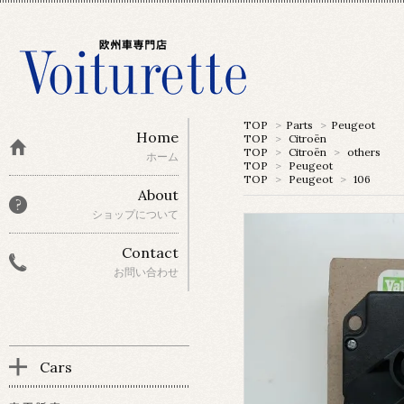
TOP
>
Parts
>
Peugeot
Home
TOP
>
Citroën
TOP
>
Citroën
>
others
ホーム
TOP
>
Peugeot
TOP
>
Peugeot
>
106
About
ショップについて
Contact
お問い合わせ
Cars