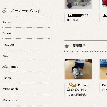
メーカーから探す
Renault 4 ｲｸﾞﾆｯｼｮﾝ・ｷｰｼﾘﾝﾀﾞｰset
0円(税込)
0円
Renault
Citroën
Peugeot
新着商品
Fiat
Alfa Romeo
Lancia
Renault Megane ?
Autobianchi
ｴｱｺﾝ ｺﾝﾌﾟﾚｯｻｰ
2,
77,000円(税込)
Moto Guzzi