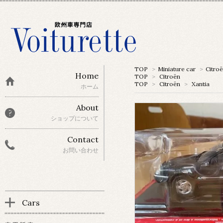
TOP
>
Miniature car
>
Citro
Home
TOP
>
Citroën
TOP
>
Citroën
>
Xantia
ホーム
About
ショップについて
Contact
お問い合わせ
Cars