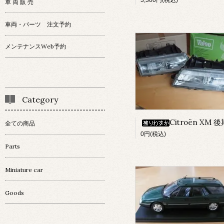
3,300円(税込)
車 両 販 売
車両・パーツ 注文予約
メンテナンスWeb予約
Category
Citroën XM 後期 ﾍｯﾄﾞﾗｲﾄ
全ての商品
0円(税込)
Parts
Miniature car
Goods